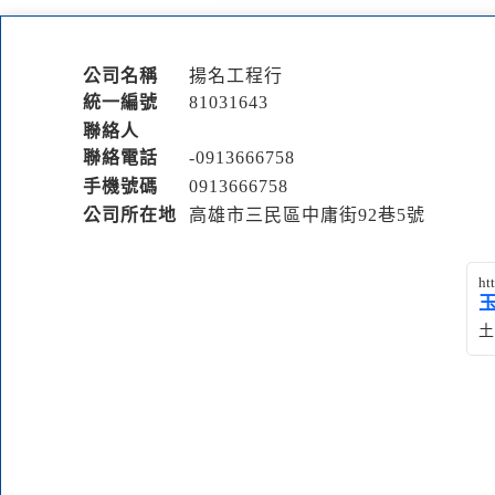
公司名稱
揚名工程行
統一編號
81031643
聯絡人
聯絡電話
-091
3
6
6
6758
手機號碼
0913
6
6
6
758
公司所在地
高雄市三民區中庸街92巷5號
ht
土