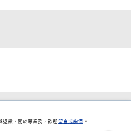
與返饋，關於等業務，歡迎
留言或詢價
。