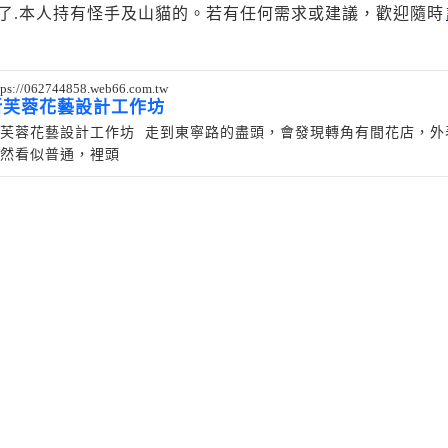
對了.本人持有怪手及山貓的。若有任何需求或建議，歡迎隨時
tps://062744858.web66.com.tw
新芙蓉花藝設計工作坊
芙蓉花藝設計工作坊 走到東寧路的盡頭，會發現轉角有間花店，外
然看似普通，裡頭