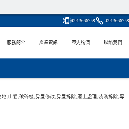
0913
6
6
6
758
-091
3
6
6
6758
服務簡介
產業資訊
歷史詢價
聯絡我們
,山貓,破碎機,房屋修改,房屋拆除,廢土處理,裝潢拆除,專