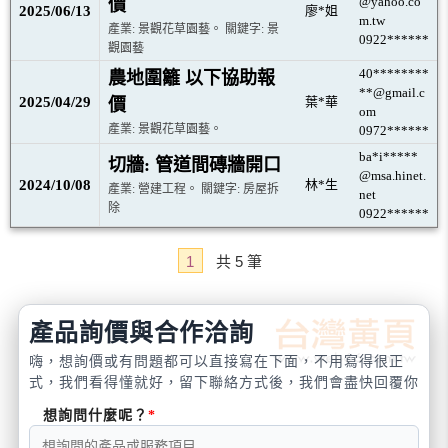
@yahoo.co
價
2025/06/13
廖*姐
m.tw
產業: 景觀花草園藝。 關鍵字: 景
0922******
觀園藝
40********
農地圍籬 以下協助報
**@gmail.c
2025/04/29
葉*華
價
om
產業: 景觀花草園藝。
0972******
ba*i*****
切牆: 管道間磚牆開口
@msa.hinet.
2024/10/08
林*生
產業: 營建工程。 關鍵字: 房屋拆
net
除
0922******
1
共
5
筆
產品詢價與合作洽詢
嗨，想詢價或有問題都可以直接寫在下面，不用寫得很正
式，我們看得懂就好，留下聯絡方式後，我們會盡快回覆你
想詢問什麼呢？