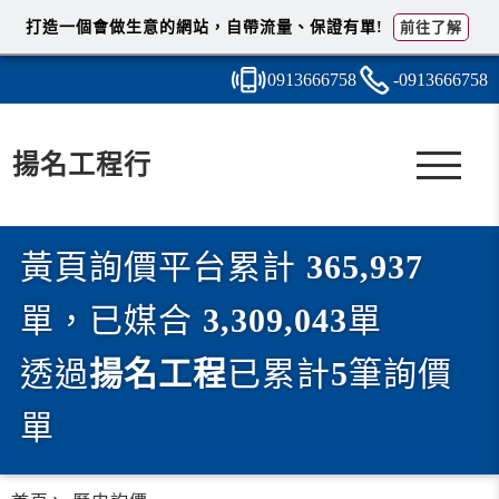
打造一個會做生意的網站，自帶流量、保證有單!
前往了解
0913
6
6
6
758
-091
3
6
6
6758
揚名工程行
黃頁詢價平台累計
365,937
單，已媒合
3,309,043
單
透過
揚名工程
已累計
5
筆詢價
單