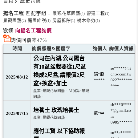
首頁
歷史詢價
揚名工程
匹配字組：
景觀花草園藝
營建工程
(4)
(1)
景觀園藝
庭園維護
房屋拆除
樹木修剪
(2)
(1)
(1)
(1)
歡迎
向揚名工程詢價
詢價回覆率47%
時間
詢價標題&關鍵字
詢價人
詢價人資訊
公司在內湖,公司陽台
有10盆盆栽要從1尺盆
se*****@ri
瑞*股
chtw.com.tw
換成2尺盆,請報價2尺
2025/08/12
*****
0227******
盆+換盆+加土
****
產業: 景觀花草園藝。AI演算: 景觀
園藝。
sh***6****
培養土 玫瑰培養土
*@gmail.co
2025/07/15
蘇*中
m
產業: 景觀花草園藝。
0985******
應付工資 以下協助報
su**e*****