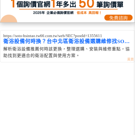
https://soto-hsintao.tw66.com.tw/web/SEC?postId=1355611
衛浴設備何時換？台中北區衛浴設備選購維修找SOT
O
解析衛浴設備推薦何時該更換，整理選購、安裝與維修重點，協
助找到更適合的衛浴配置與使用方案。