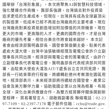
國舉辦「台灣形象展」，本次將聚焦AI與智慧科技領域，
強化雙邊合作商機。 龔部長強調，台灣過去對外投資是
追求更低的生產成本，但現在，台灣具有成為全球最頂尖
的製造業，低成本已經不再是台灣廠商的主要考慮。現在
台灣廠商對美投資是創造增加附加價值的共榮機會。現在
更大的市場、更高階的人才、更廣的國際合作，才是台灣
廠商的優先考量，相信台美合作將會越來越好。 本次記
者會由經濟部龔明鑫部長、國發會葉俊顯主委、駐美代表
處俞大㵢大使、台灣中油張敏總經理及電電公會許介立副
理事長共同出席。經濟部與電電公會的簽署儀式，由許介
立副理事長代表電電公會、龔明鑫部長代表經濟部共同簽
署，由駐美大使俞大㵢及AIT/T處長谷立言共同見證。 龔
部長一行結束華府行程後，將續轉赴德州考察潛在園區用
地。經濟部表示，未來經濟部將持續結合國發會、產業公
協會及美方夥伴力量，協助我國企業以台灣為根基、布局
全球，深化台美供應鏈合作，為雙方經貿夥伴關係開創新
里程碑。 貿易署發言人：胡啟娟副署長 聯絡電話：02-23
97-7109、02-2397-7178 電子郵件信箱：cchu@trade.gov.