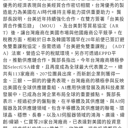
優秀的經濟表現與台美經貿合作密切相關，台灣優秀的製
造能力為美國在AI時代維持主導能力提供重要助力。 龔
部長說明，台美近年持續強化合作，在雙方簽署「台美投
資合作備忘錄」（MOU）、及台美對等貿易協定（AR
T）後，讓台灣廠商在美國市場與他國廠商公平競爭。在
稅務方面，相較於日本及韓國等國早在20年前便已簽訂避
免雙重課稅協定，亟需透過「台美避免雙重課稅」（ADT
A）法案，營造公平的稅賦環境。另亦可透過EPPD平
台，推動供應鏈合作。龔部長指出，今年台灣廠商積極參
加SelectUSA峰會，且再度成為全球最大代表團之一，總
共有113家廠商、207位團員出席，而新創企業則獲得一
金、三銀、一銅的的優秀表現。台灣廠商的積極參與反映
出美國在全球供應鏈重組、AI應用快速發展及高科技產業
發展中，已成為台灣企業布局全球的重要據點。 龔部長
表示，經過初步的盤點後，在半導體及其供應鏈、與AI伺
服器及其供應鏈領域，包含半導體及其供應鏈的聯電、環
球晶、穩懋、長春，以及AI伺服器領域的鴻海、廣達、緯
創/緯穎、仁寶等20家台灣廠商，已表達對美國的投資意