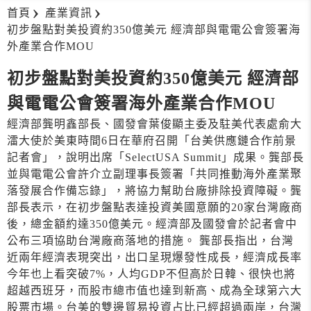
首頁
產業資訊
初步盤點對美投資約350億美元 經濟部與電電公會簽署海
外產業合作MOU
初步盤點對美投資約350億美元 經濟部
與電電公會簽署海外產業合作MOU
經濟部龔明鑫部長、國發會葉俊顯主委及駐美代表處俞大
㵢大使於美東時間6日在華府召開「台美供應鏈合作前景
記者會」，說明出席「SelectUSA Summit」成果。龔部長
並與電電公會許介立副理事長簽署「共同推動海外產業聚
落發展合作備忘錄」，將協力幫助台廠排除投資障礙。龔
部長表示，在初步盤點表達投資美國意願的20家台灣廠商
後，總金額約達350億美元。經濟部及國發會於記者會中
公布三項協助台灣廠商落地的措施。 龔部長指出，台灣
近兩年經濟表現突出，出口呈現爆發性成長，經濟成長率
今年也上看突破7%，人均GDP不但高於日韓、很快也將
超越西班牙，而股市總市值也達到新高、成為全球第六大
股票市場。台美的雙邊貿易投資占比已經超過兩岸，台灣