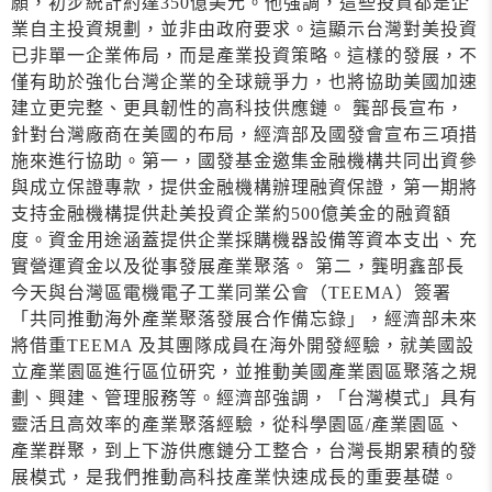
願，初步統計約達350億美元。他強調，這些投資都是企
業自主投資規劃，並非由政府要求。這顯示台灣對美投資
已非單一企業佈局，而是產業投資策略。這樣的發展，不
僅有助於強化台灣企業的全球競爭力，也將協助美國加速
建立更完整、更具韌性的高科技供應鏈。 龔部長宣布，
針對台灣廠商在美國的布局，經濟部及國發會宣布三項措
施來進行協助。第一，國發基金邀集金融機構共同出資參
與成立保證專款，提供金融機構辦理融資保證，第一期將
支持金融機構提供赴美投資企業約500億美金的融資額
度。資金用途涵蓋提供企業採購機器設備等資本支出、充
實營運資金以及從事發展產業聚落。 第二，龔明鑫部長
今天與台灣區電機電子工業同業公會（TEEMA）簽署
「共同推動海外產業聚落發展合作備忘錄」，經濟部未來
將借重TEEMA 及其團隊成員在海外開發經驗，就美國設
立產業園區進行區位研究，並推動美國產業園區聚落之規
劃、興建、管理服務等。經濟部強調，「台灣模式」具有
靈活且高效率的產業聚落經驗，從科學園區/產業園區、
產業群聚，到上下游供應鏈分工整合，台灣長期累積的發
展模式，是我們推動高科技產業快速成長的重要基礎。