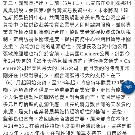
第三，龔部長指出，日前（5月1日）已宣布在亞利桑那州
鳳凰城設立美國第2個台灣貿易投資中心，未來將與「達
拉斯貿易投資中心」共同服務規劃來美布局之台灣企業。
貿投中心提供欲赴美投資企業專人即時諮詢服務，並與專
業會計師及律師事務所合作，協助業者掌握投資法規與稅
制、定期訪視並關懷進度、提供商務中心短期租賃等相關
支援。 為增加台灣的能源韌性，龔部長及台灣中油公司
張敏總經理也特別於會前，赴美國Cheniere公司，針對今
年2月簽署的「25年天然氣採購長約」進行換文儀式。Ch
eniere公司是美國最大的LNG公司，而且簽約的時間非常
剛好在中東戰事前夕，讓台灣獲得很大的支持。在下
（6）月起開始交貨，至116年起，將會每年購買120萬公
噸。這項合作不僅是一項重要的商業安排，更具有能源安
全與供應鏈韌性的戰略意義。對台灣而言，美國是穩定、
多元且可信賴的能源供應，此長約將分散台灣的天然氣的
來源，是支持產業發展與維持經濟韌性的基礎。 最後，
龔部長也宣布，為回應廠商熱烈需要，經濟部將在本年9
月24至26日在德州達拉斯再度舉辦台灣形象展。這將是繼
2022年、2025年後，在韌性特別預算支持下，再度於美