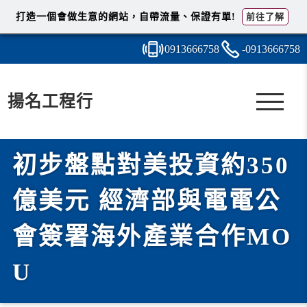
打造一個會做生意的網站，自帶流量、保證有單!
前往了解
0913
6
6
6
758
-091
3
6
6
6758
揚名工程行
初步盤點對美投資約350
億美元 經濟部與電電公
會簽署海外產業合作MO
U